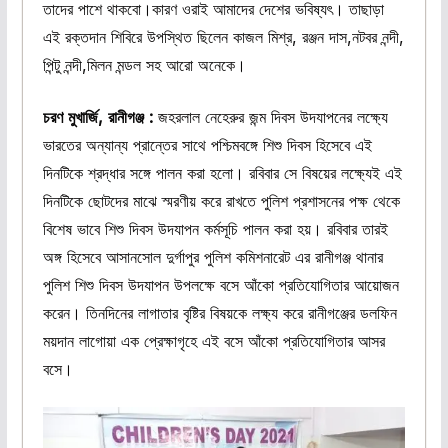
তাদের পাশে থাকবো।কারণ ওরাই আমাদের দেশের ভবিষ্যৎ। তাছাড়া
এই রক্তদান শিবিরে উপস্থিত ছিলেন কাজল মিশ্র, রঞ্জন দাস,নটবর নন্দী,
পিন্টু নন্দী,মিলন মন্ডল সহ আরো অনেকে।
চরণ মুখার্জি, রানীগঞ্জ :
জহরলাল নেহেরুর জন্ম দিবস উদযাপনের লক্ষ্যে
ভারতের অন্যান্য প্রান্তের সাথে পশ্চিমবঙ্গে শিশু দিবস হিসেবে এই
দিনটিকে শ্রদ্ধার সঙ্গে পালন করা হলো। রবিবার সে বিষয়ের লক্ষ্যেই এই
দিনটিকে ছোটদের মাঝে স্মরণীয় করে রাখতে পুলিশ প্রশাসনের পক্ষ থেকে
বিশেষ ভাবে শিশু দিবস উদযাপন কর্মসূচি পালন করা হয়। রবিবার তারই
অঙ্গ হিসেবে আসানসোল দুর্গাপুর পুলিশ কমিশনারেট এর রানীগঞ্জ থানার
পুলিশ শিশু দিবস উদযাপন উপলক্ষে বসে আঁকো প্রতিযোগিতার আয়োজন
করেন। তিনদিনের লাগাতার বৃষ্টির বিষয়কে লক্ষ্য করে রানীগঞ্জের ডলফিন
ময়দান লাগোয়া এক প্রেক্ষাগৃহে এই বসে আঁকো প্রতিযোগিতার আসর
বসে।