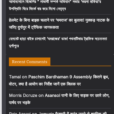
আসানসোলে বিজেপির ” লাভার্থী সম্পর্ক অভিযান” সভায় ‘কয়লা মাফিয়া’র
উপস্থিতি ঘিরে বিতর্ক বার করে দিলো নেতৃত্ব
हेलमेट के बिना बाइक चलाने पर ‘यमराज’ का बुलावा! नुक्कड़ नाटक के
जरिए दुर्गापुर में ट्रैफिक जागरूकता
হেলমেট ছাড়া বাইক চালালেই ‘যমরাজের’ ডাক! পথনাটিকায় ট্রাফিক সচেতনতা
দুর্গাপুরে
Recent Comments
Tamal
on
Paschim Bardhaman 9 Assembly कितने बूथ,
वोटर, क्या है आयोग का निर्देश जानें एक क्लिक पर
Morris Dcruze
on
Asansol पानी के लिए सड़क पर उतरे लोग,
पार्षद पर भड़के