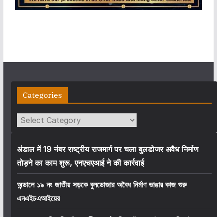
Categories
Categories
अंडाल में 19 नंबर राष्ट्रीय राजमार्ग पर चला बुलडोजर अवैध निर्माण
तोड़ने का काम शुरू, एनएचएआई ने की कार्रवाई
অন্ডালে ১৯ নং জাতীয় সড়কে বুলডোজার অবৈধ নির্মাণ ভাঙার কাজ শুরু
এনএইচএআইয়ের