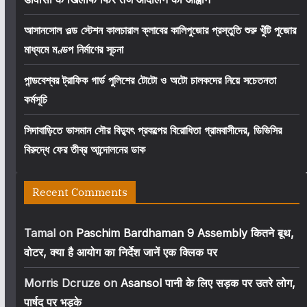
আসানসোল ওল্ড স্টেশন কালচারাল ক্লাবের কালিপুজোর প্রস্তুতি শুরু খুঁটি পুজোর
মাধ্যমে মণ্ডপ নির্মাণের সূচনা
পান্ডবেশ্বর ট্রাফিক গার্ড পুলিশের টোটো ও অটো চালকদের নিয়ে সচেতনতা
কর্মসূচি
সিদাবাড়িতে ভাসমান সৌর বিদ্যুৎ প্রকল্পের বিরোধিতা গ্রামবাসীদের, ডিভিসির
বিরুদ্ধে ফের তীব্র আন্দোলনের ডাক
Recent Comments
Tamal
on
Paschim Bardhaman 9 Assembly कितने बूथ,
वोटर, क्या है आयोग का निर्देश जानें एक क्लिक पर
Morris Dcruze
on
Asansol पानी के लिए सड़क पर उतरे लोग,
पार्षद पर भड़के