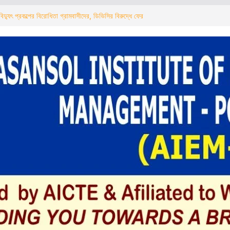
িদ্যুৎ প্রকল্পের বিরোধিতা গ্রামবাসীদের, ডিভিসির বিরুদ্ধে ফের
्ड पुलिस ने टोटो और ऑटो चालकों के साथ चलाया जागरूकता
ौर विद्युत परियोजना का ग्रामीणों ने किया विरोध, डीवीसी के
 का आह्वान
ারাল ক্লাবের কালিপুজোর প্রস্তুতি শুরু খুঁটি পুজোর মাধ্যমে
ড পুলিশের টোটো ও অটো চালকদের নিয়ে সচেতনতা কর্মসূচি