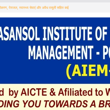
ल शहर की सफाई का अभियान शुरू पानी चोरी पर
त्री अग्निमित्रा पाल का सख्त संदेश
ोगीकरण, पेयजल, स्वास्थ्य सेवाएं और अवैध वसूली सहित कई
ल का कड़ा संदेश
, Multilevel Parking की मांग पर एक बार फिर
र
ने से इनकार करने पर एंबुलेंस चालक से मारपीट का आरोप
ताया बेबुनियाद
्राम नहीं रुकने दूंगा” : दुर्गेश नागी