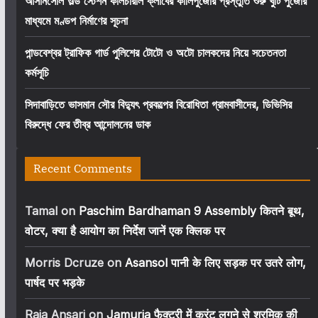
আসানসোল ওল্ড স্টেশন কালচারাল ক্লাবের কালিপুজোর প্রস্তুতি শুরু খুঁটি পুজোর
মাধ্যমে মণ্ডপ নির্মাণের সূচনা
পান্ডবেশ্বর ট্রাফিক গার্ড পুলিশের টোটো ও অটো চালকদের নিয়ে সচেতনতা
কর্মসূচি
সিদাবাড়িতে ভাসমান সৌর বিদ্যুৎ প্রকল্পের বিরোধিতা গ্রামবাসীদের, ডিভিসির
বিরুদ্ধে ফের তীব্র আন্দোলনের ডাক
Recent Comments
Tamal
on
Paschim Bardhaman 9 Assembly कितने बूथ,
वोटर, क्या है आयोग का निर्देश जानें एक क्लिक पर
Morris Dcruze
on
Asansol पानी के लिए सड़क पर उतरे लोग,
पार्षद पर भड़के
Raja Ansari
on
Jamuria फैक्ट्री में करंट लगने से श्रमिक की