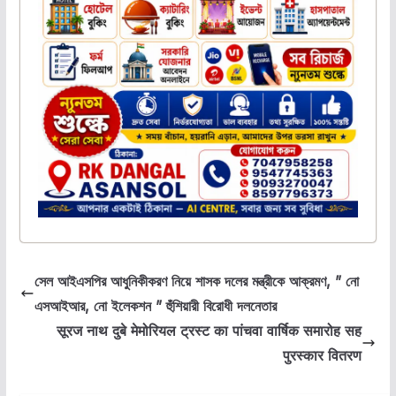
সেল আইএসপির আধুনিকীকরণ নিয়ে শাসক দলের মন্ত্রীকে আক্রমণ, ” নো
এসআইআর, নো ইলেকশন ” হুঁশিয়ারী বিরোধী দলনেতার
सूरज नाथ दुबे मेमोरियल ट्रस्ट का पांचवा वार्षिक समारोह सह
पुरस्कार वितरण