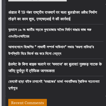
अंडाल में 19 नंबर राष्ट्रीय राजमार्ग पर चला बुलडोजर अवैध निर्माण
तोड़ने का काम शुरू, एनएचएआई ने की कार्रवाई
অন্ডালে ১৯ নং জাতীয় সড়কে বুলডোজার অবৈধ নির্মাণ ভাঙার কাজ শুরু
এনএইচএআইয়ের
আসানসোলে বিজেপির ” লাভার্থী সম্পর্ক অভিযান” সভায় ‘কয়লা মাফিয়া’র
উপস্থিতি ঘিরে বিতর্ক বার করে দিলো নেতৃত্ব
हेलमेट के बिना बाइक चलाने पर ‘यमराज’ का बुलावा! नुक्कड़ नाटक के
जरिए दुर्गापुर में ट्रैफिक जागरूकता
হেলমেট ছাড়া বাইক চালালেই ‘যমরাজের’ ডাক! পথনাটিকায় ট্রাফিক সচেতনতা
দুর্গাপুরে
Recent Comments