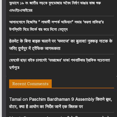
অন্ডালে ১৯ নং জাতীয় সড়কে বুলডোজার অবৈধ নির্মাণ ভাঙার কাজ শুরু
এনএইচএআইয়ের
আসানসোলে বিজেপির ” লাভার্থী সম্পর্ক অভিযান” সভায় ‘কয়লা মাফিয়া’র
উপস্থিতি ঘিরে বিতর্ক বার করে দিলো নেতৃত্ব
हेलमेट के बिना बाइक चलाने पर ‘यमराज’ का बुलावा! नुक्कड़ नाटक के
जरिए दुर्गापुर में ट्रैफिक जागरूकता
হেলমেট ছাড়া বাইক চালালেই ‘যমরাজের’ ডাক! পথনাটিকায় ট্রাফিক সচেতনতা
দুর্গাপুরে
Recent Comments
Tamal
on
Paschim Bardhaman 9 Assembly कितने बूथ,
वोटर, क्या है आयोग का निर्देश जानें एक क्लिक पर