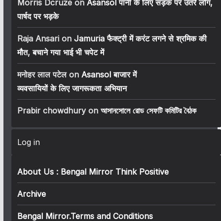
Morris Dcruze
on
Asansol पानी के लिए सड़क पर उतरे लोग,
पार्षद पर भड़के
Raja Ansari
on
Jamuria फैक्ट्री में करंट लगने से श्रमिक की
मौत, बचाने गया भाई भी चपेट में
मनोहर लाल पटेल
on
Asansol बाजार में
व्यवसायियों के लिए जागरूकता अभियान
Prabir chowdhury
on
আসানসোলে রোড সেফটি কমিটির বৈঠক
Log in
About Us : Bengal Mirror Think Positive
Archive
Bengal Mirror.Terms and Conditions