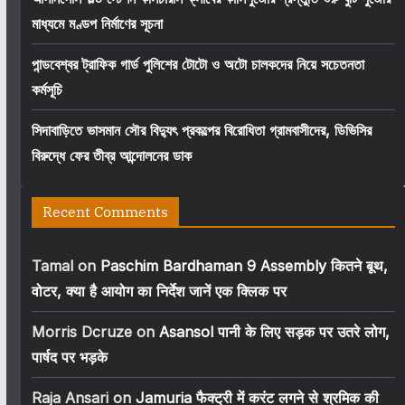
মাধ্যমে মণ্ডপ নির্মাণের সূচনা
পান্ডবেশ্বর ট্রাফিক গার্ড পুলিশের টোটো ও অটো চালকদের নিয়ে সচেতনতা
কর্মসূচি
সিদাবাড়িতে ভাসমান সৌর বিদ্যুৎ প্রকল্পের বিরোধিতা গ্রামবাসীদের, ডিভিসির
বিরুদ্ধে ফের তীব্র আন্দোলনের ডাক
Recent Comments
Tamal
on
Paschim Bardhaman 9 Assembly कितने बूथ,
वोटर, क्या है आयोग का निर्देश जानें एक क्लिक पर
Morris Dcruze
on
Asansol पानी के लिए सड़क पर उतरे लोग,
पार्षद पर भड़के
Raja Ansari
on
Jamuria फैक्ट्री में करंट लगने से श्रमिक की