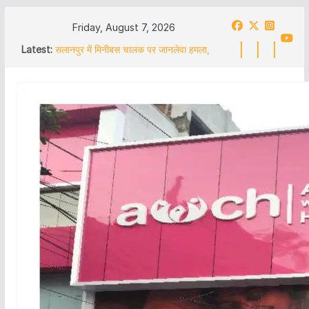
Skip
Friday, August 7, 2026
to
Latest:
बंदियों को समाज की मुख्यधारा से जोड़ने की पहल
content
आसनसोल जिला सुधारगृह में ‘परिवार दिवस’ एवं
विधिक जागरूकता शिविर का आयोजन
सलानपुर में मिनीबस चालक पर जानलेवा हमला,
गंभीर हालत में अस्पताल में भर्ती, पिटाई का वीडियो
वायरल, पुलिस जांच में जुटी
टीएमसी नेता वीर बहादुर सिंह गिरफ्तार ! अब बचे
कितने
Eastern Railway का बड़ा कदम: Asansol –
MUMBAI को 3 दिन, Jasidih – Bengaluru
को रोजाना चलाने का भेजा प्रस्ताव
আসানসোল নর্থ পয়েন্ট স্কুলে সেরা পড়ুয়াদের সংবর্ধনা
অনুষ্ঠানে