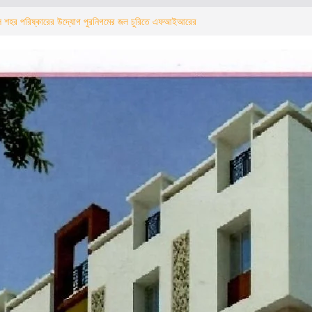
 শহর পরিষ্কারের উদ্যোগ পুরনিগমের জল চুরিতে এফআইআরের
রা পালের
ल शहर की सफाई का अभियान शुरू पानी चोरी पर
त्री अग्निमित्रा पाल का सख्त संदेश
ोगीकरण, पेयजल, स्वास्थ्य सेवाएं और अवैध वसूली सहित कई
ल का कड़ा संदेश
जमीन पर बुलडोजर चला, बारिश के बीच सिर से छिन गई
 पर गहराया संकट
, পানীয় জল, স্বাস্থ্য ও তোলাবাজি সহ একাধিক বিষয়ে কড়া বার্তা