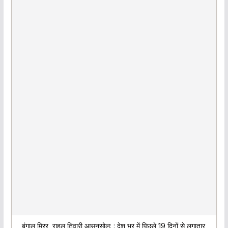
बंगाल मिरर, राहुल तिवारी,आसनसोल: : देश भर में पिछले 19 दिनों से लगातार