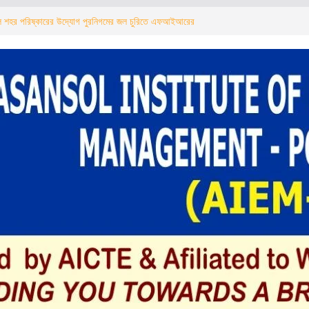
 শহর পরিষ্কারের উদ্যোগ পুরনিগমের জল চুরিতে এফআইআরের
রা পালের
ल शहर की सफाई का अभियान शुरू पानी चोरी पर
त्री अग्निमित्रा पाल का सख्त संदेश
ोगीकरण, पेयजल, स्वास्थ्य सेवाएं और अवैध वसूली सहित कई
ल का कड़ा संदेश
जमीन पर बुलडोजर चला, बारिश के बीच सिर से छिन गई
 पर गहराया संकट
, পানীয় জল, স্বাস্থ্য ও তোলাবাজি সহ একাধিক বিষয়ে কড়া বার্তা